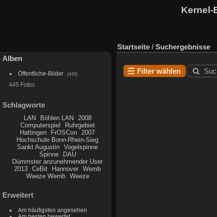
Kernel-
Startseite
/
Suchergebnisse
Alben
Filter wählen
Suc
Öffentliche-Bilder
445
445 Fotos
Schlagworte
LAN
Böhlen LAN
2008
Computerspiel
Ruhrgebiet
Hattingen
FrOSCon
2007
Hochschule Bonn-Rhein-Sieg
Sankt Augustin
Vogelspinne
Spinne
DAU
Dümmster anzunehmender User
2013
CeBit
Hannover
Wemb
Weeze Wemb
Weeze
Erweitert
Am häufigsten angesehen
Am besten bewertet