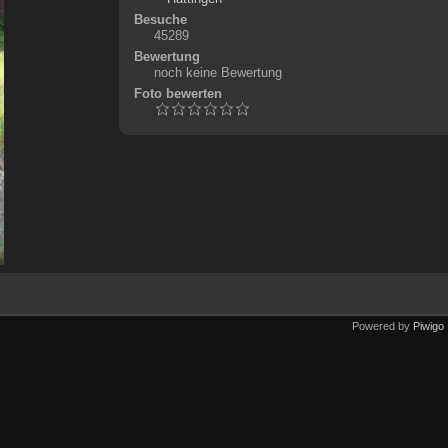
Besuche
45289
Bewertung
noch keine Bewertung
Foto bewerten
Powered by
Piwigo