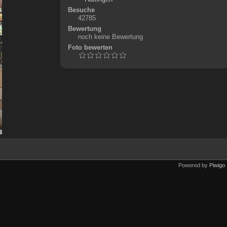
Besuche
42785
Bewertung
noch keine Bewertung
Foto bewerten
Powered by
Piwigo