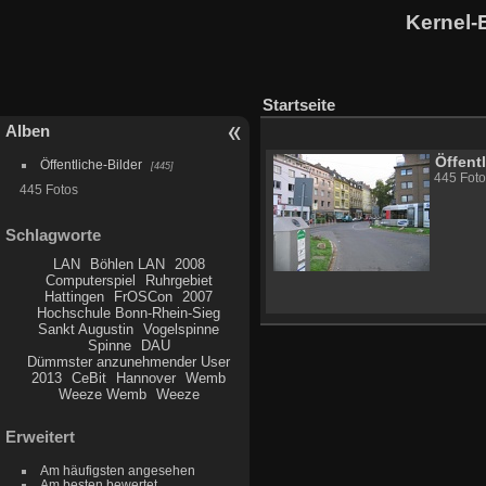
Kernel-
Startseite
Alben
Öffent
Öffentliche-Bilder
445
445 Foto
445 Fotos
Schlagworte
LAN
Böhlen LAN
2008
Computerspiel
Ruhrgebiet
Hattingen
FrOSCon
2007
Hochschule Bonn-Rhein-Sieg
Sankt Augustin
Vogelspinne
Spinne
DAU
Dümmster anzunehmender User
2013
CeBit
Hannover
Wemb
Weeze Wemb
Weeze
Erweitert
Am häufigsten angesehen
Am besten bewertet