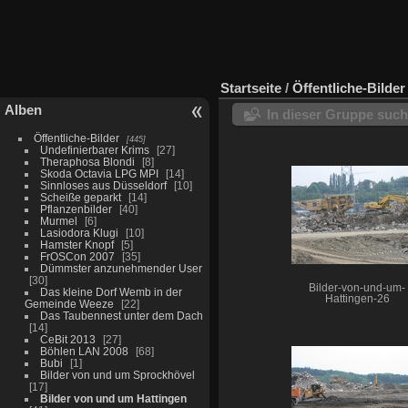
Startseite
/
Öffentliche-Bilder
Alben
In dieser Gruppe suc
Öffentliche-Bilder
445
Undefinierbarer Krims
27
Theraphosa Blondi
8
Skoda Octavia LPG MPI
14
Sinnloses aus Düsseldorf
10
Scheiße geparkt
14
Pflanzenbilder
40
Murmel
6
Lasiodora Klugi
10
Hamster Knopf
5
FrOSCon 2007
35
Dümmster anzunehmender User
30
Bilder-von-und-um-
Das kleine Dorf Wemb in der
Hattingen-26
Gemeinde Weeze
22
Das Taubennest unter dem Dach
14
CeBit 2013
27
Böhlen LAN 2008
68
Bubi
1
Bilder von und um Sprockhövel
17
Bilder von und um Hattingen