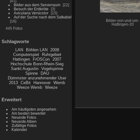
41
Bilder aus dem Serverraum
22
Besuch der Erdkröte
3
Avicularia Versicolor
15
Auf der Suche nach dem Satkabel
Bilder-von-und-um-
16
Hattingen-20
445 Fotos
Schlagworte
LAN
Böhlen LAN
2008
Computerspiel
Ruhrgebiet
Hattingen
FrOSCon
2007
Hochschule Bonn-Rhein-Sieg
Sankt Augustin
Vogelspinne
Spinne
DAU
Dümmster anzunehmender User
2013
CeBit
Hannover
Wemb
Weeze Wemb
Weeze
Erweitert
Am häufigsten angesehen
Am besten bewertet
Neueste Fotos
Neueste Alben
Zufällige Fotos
Kalender