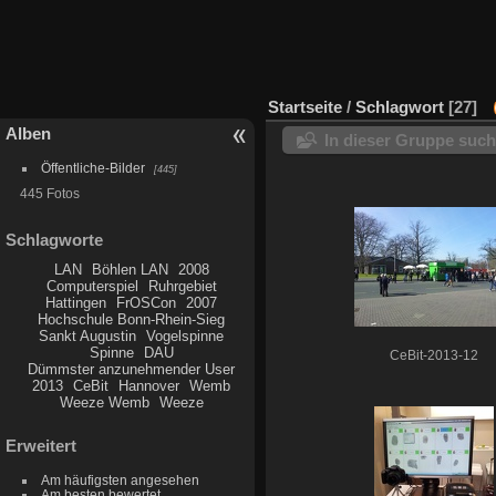
Startseite
/
Schlagwort
27
Alben
In dieser Gruppe suc
Öffentliche-Bilder
445
445 Fotos
Schlagworte
LAN
Böhlen LAN
2008
Computerspiel
Ruhrgebiet
Hattingen
FrOSCon
2007
Hochschule Bonn-Rhein-Sieg
Sankt Augustin
Vogelspinne
Spinne
DAU
CeBit-2013-12
Dümmster anzunehmender User
2013
CeBit
Hannover
Wemb
Weeze Wemb
Weeze
Erweitert
Am häufigsten angesehen
Am besten bewertet