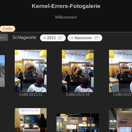
Kernel-Errors-Fotogalerie
Willkommen!
CeBit
hen
Schlagworte
+ 2013
27
+ Hannover
27
CeBit-2013-11
CeBit-2013-10
CeBit-2013