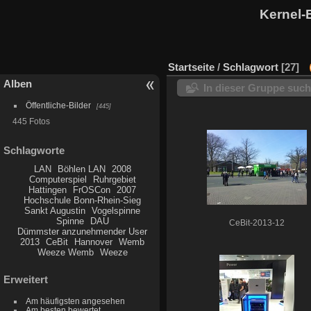
Kernel-
Startseite
/
Schlagwort
27
Alben
In dieser Gruppe suc
Öffentliche-Bilder
445
445 Fotos
Schlagworte
LAN
Böhlen LAN
2008
Computerspiel
Ruhrgebiet
Hattingen
FrOSCon
2007
Hochschule Bonn-Rhein-Sieg
Sankt Augustin
Vogelspinne
Spinne
DAU
CeBit-2013-12
Dümmster anzunehmender User
2013
CeBit
Hannover
Wemb
Weeze Wemb
Weeze
Erweitert
Am häufigsten angesehen
Am besten bewertet