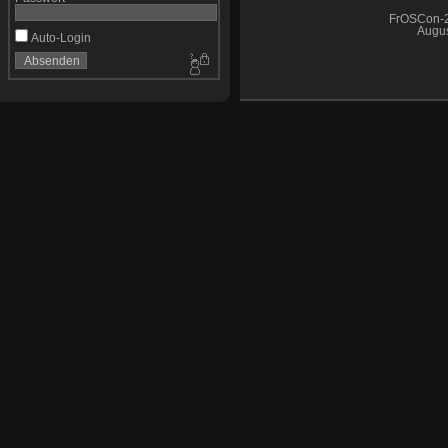
FrOSCon-2
Augus
Auto-Login