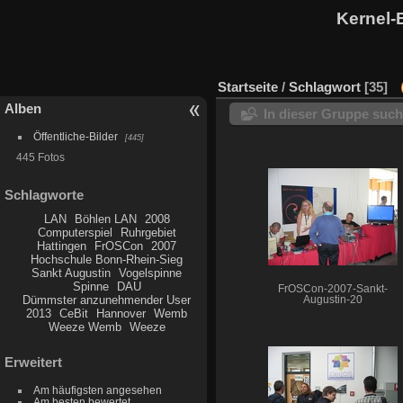
Kernel-
Startseite
/
Schlagwort
35
Alben
In dieser Gruppe suc
Öffentliche-Bilder
445
445 Fotos
Schlagworte
LAN
Böhlen LAN
2008
Computerspiel
Ruhrgebiet
Hattingen
FrOSCon
2007
Hochschule Bonn-Rhein-Sieg
Sankt Augustin
Vogelspinne
Spinne
DAU
FrOSCon-2007-Sankt-
Dümmster anzunehmender User
Augustin-20
2013
CeBit
Hannover
Wemb
Weeze Wemb
Weeze
Erweitert
Am häufigsten angesehen
Am besten bewertet