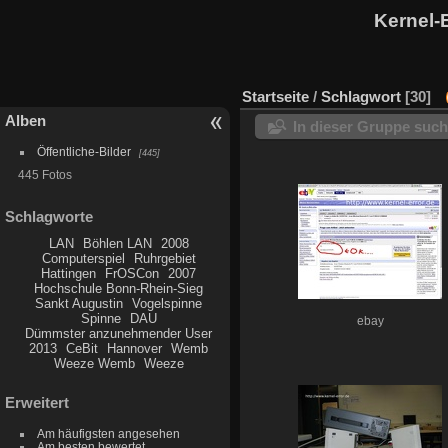
Kernel-
Startseite
/
Schlagwort
30
Alben
In dieser Gruppe suc
Öffentliche-Bilder
445
445 Fotos
Schlagworte
LAN
Böhlen LAN
2008
Computerspiel
Ruhrgebiet
Hattingen
FrOSCon
2007
Hochschule Bonn-Rhein-Sieg
Sankt Augustin
Vogelspinne
Spinne
DAU
ebay
Dümmster anzunehmender User
2013
CeBit
Hannover
Wemb
Weeze Wemb
Weeze
Erweitert
Am häufigsten angesehen
Am besten bewertet