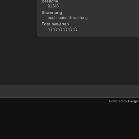
Besuche
91346
Bewertung
noch keine Bewertung
Foto bewerten
Powered by
Piwigo