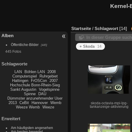
Kernel-
Startseite
/
Schlagwort
14
Alben
In dieser Gruppe suc
Öffentliche-Bilder
445
+ Skoda
14
445 Fotos
Schlagworte
LAN
Böhlen LAN
2008
Computerspiel
Ruhrgebiet
Hattingen
FrOSCon
2007
Hochschule Bonn-Rhein-Sieg
Sankt Augustin
Vogelspinne
Spinne
DAU
Dümmster anzunehmender User
2013
CeBit
Hannover
Wemb
skoda-octavia-mpi-lpg-
tankanzeige-aktivierung
Weeze Wemb
Weeze
Erweitert
Am häufigsten angesehen
Am besten bewertet