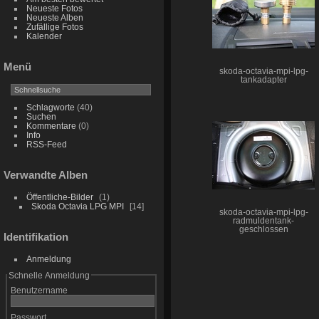
Neueste Fotos
Neueste Alben
Zufällige Fotos
Kalender
Menü
skoda-octavia-mpi-lpg-
tankadapter
Schlagworte
(40)
Suchen
Kommentare
(0)
Info
RSS-Feed
Verwandte Alben
Öffentliche-Bilder
1
Skoda Octavia LPG MPI
14
skoda-octavia-mpi-lpg-
radmuldentank-
geschlossen
Identifikation
Anmeldung
Schnelle Anmeldung
Benutzername
Passwort