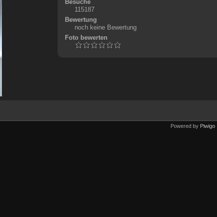
Besuche
115187
Bewertung
noch keine Bewertung
Foto bewerten
Powered by
Piwigo