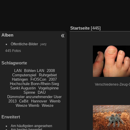
Startseite
445
Alben
Öffentliche-Bilder
445
445 Fotos
Schlagworte
LAN
Böhlen LAN
2008
Computerspiel
Ruhrgebiet
Hattingen
FrOSCon
2007
Hochschule Bonn-Rhein-Sieg
Verschiedenes-Zeug-
Sankt Augustin
Vogelspinne
Spinne
DAU
Dümmster anzunehmender User
2013
CeBit
Hannover
Wemb
Weeze Wemb
Weeze
Erweitert
Am häufigsten angesehen
Am besten bewertet