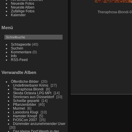
Neueste Fotos
Neueste Alben
Zufällige Fotos
Theraphosa-Blondi-0
Kalender
Menü
Schlagworte
(40)
Suchen
Kommentare
(0)
Info
RSS-Feed
Verwandte Alben
Öffentliche-Bilder
20
Undefinierbarer Krims
27
Theraphosa Blondi
8
Skoda Octavia LPG MPI
14
Sinnloses aus Düsseldorf
10
Scheiße geparkt
14
Pflanzenbilder
40
Murmel
6
Lasiodora Klugi
10
Hamster Knopf
5
FrOSCon 2007
35
Dümmster anzunehmender User
30
Das kleine Dorf Wemb in der