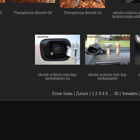
3
Theraphosa-Blondi-04
Theraphosa-Blondi-01
skoda-octavia-m
tankanzeige-akt
skoda-octavia-mpi-lpg-
skoda-octavia-mpi-lpg-
s
tankstutzen-zu
tankadapter
Erste Seite
|
Zurück
|
1
2
3
4
5
...
30
|
Vorwärts